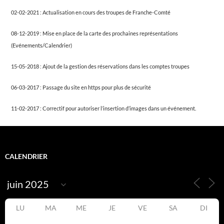
02-02-2021 : Actualisation en cours des troupes de Franche-Comté
08-12-2019 : Mise en place de la carte des prochaines représentations
(Evénements/Calendrier)
15-05-2018 : Ajout de la gestion des réservations dans les comptes troupes
06-03-2017 : Passage du site en https pour plus de sécurité
11-02-2017 : Correctif pour autoriser l’insertion d’images dans un événement.
CALENDRIER
LU
MA
ME
JE
VE
SA
DI