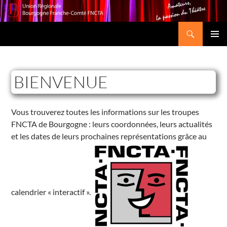
Recherche
Union Régionale Bourgogne Franche-Comté FNCTA
ALLER
MENU
AU
PRINCI
CONTENU
BIENVENUE
Vous trouverez toutes les informations sur les troupes
FNCTA de Bourgogne : leurs coordonnées, leurs actualités
et les dates de leurs prochaines représentations grâce au
calendrier « interactif ».