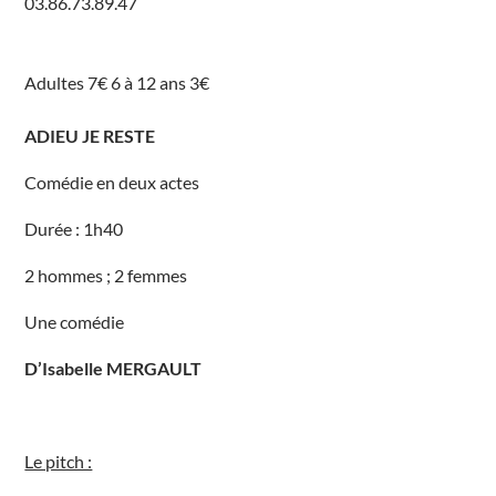
03.86.73.89.47
r
7
R
o
u
Adultes 7€ 6 à 12 ans 3€
t
e
d
e
ADIEU JE RESTE
B
r
i
Comédie en deux actes
a
r
e
Durée : 1h40
V
i
l
2 hommes ; 2 femmes
l
e
m
Une comédie
e
r
É
D’Isabelle MERGAULT
v
é
n
e
m
e
Le pitch :
n
t