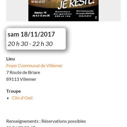
sam 18/11/2017
F
20 h 30 - 22 h 30
o
y
e
r
Lieu
C
Foyer Communal de Villemer
o
m
7 Route de Briare
m
u
89113 Villemer
n
a
l
Troupe
d
e
Clin d'Oeil
V
i
l
l
e
Renseignements : Réservations possibles
m
e