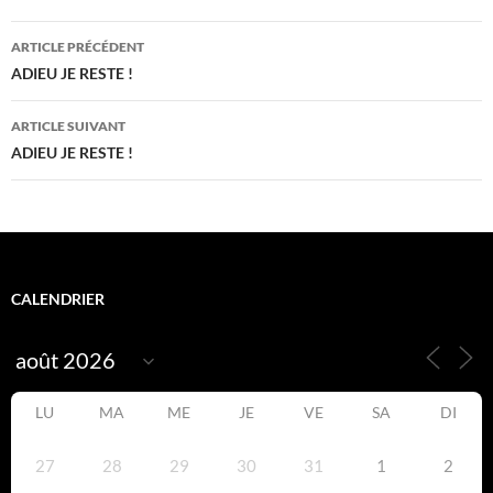
Navigation
ARTICLE PRÉCÉDENT
des
ADIEU JE RESTE !
articles
ARTICLE SUIVANT
ADIEU JE RESTE !
CALENDRIER
LU
MA
ME
JE
VE
SA
DI
27
28
29
30
31
1
2