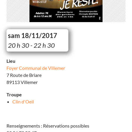
sam 18/11/2017
F
20 h 30 - 22 h 30
o
y
e
r
Lieu
C
Foyer Communal de Villemer
o
m
7 Route de Briare
m
u
89113 Villemer
n
a
l
Troupe
d
e
Clin d'Oeil
V
i
l
l
e
Renseignements : Réservations possibles
m
e