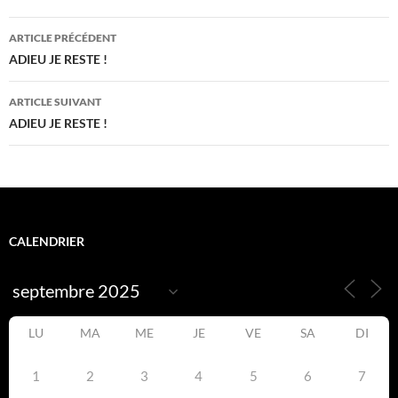
Navigation
ARTICLE PRÉCÉDENT
des
ADIEU JE RESTE !
articles
ARTICLE SUIVANT
ADIEU JE RESTE !
CALENDRIER
LU
MA
ME
JE
VE
SA
DI
1
2
3
4
5
6
7