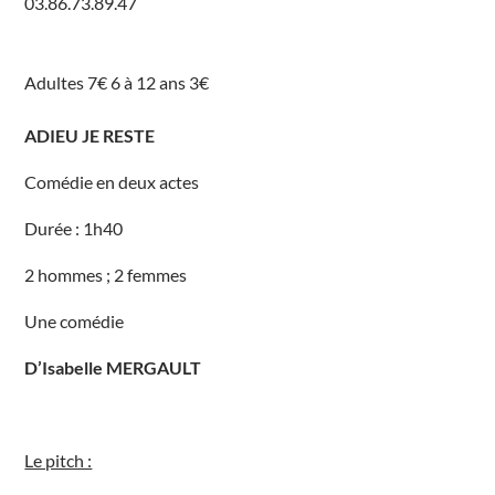
03.86.73.89.47
r
7
R
o
u
Adultes 7€ 6 à 12 ans 3€
t
e
d
e
ADIEU JE RESTE
B
r
i
Comédie en deux actes
a
r
e
Durée : 1h40
V
i
l
2 hommes ; 2 femmes
l
e
m
Une comédie
e
r
É
D’Isabelle MERGAULT
v
é
n
e
m
e
Le pitch :
n
t