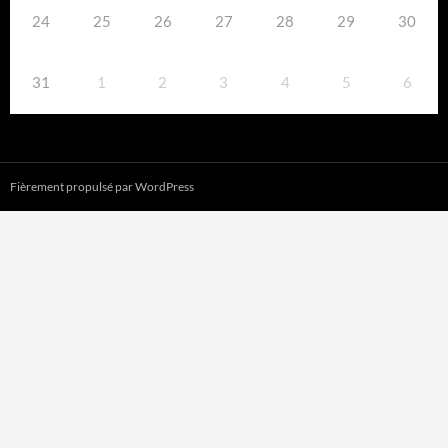
24
25
26
27
28
29
30
31
1
2
3
4
5
6
Fièrement propulsé par WordPress