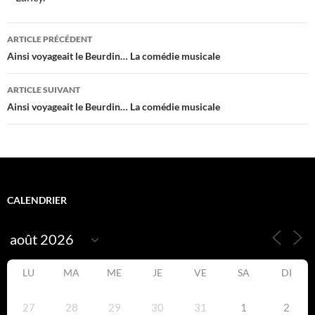
Navigation
ARTICLE PRÉCÉDENT
des
Ainsi voyageait le Beurdin… La comédie musicale
articles
ARTICLE SUIVANT
Ainsi voyageait le Beurdin… La comédie musicale
CALENDRIER
LU
MA
ME
JE
VE
SA
DI
27
28
29
30
31
1
2