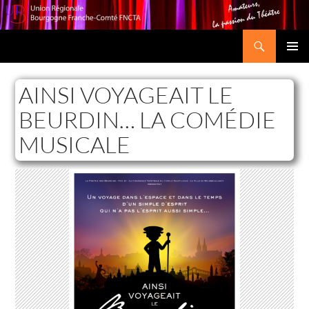
Recherche
Union Régionale Bourgogne Franche-Comté FNCTA
ALLER
MENU
AU
PRINCI
CONTENU
AINSI VOYAGEAIT LE
BEURDIN… LA COMÉDIE
MUSICALE