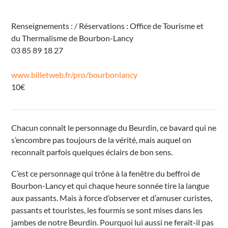
n
t
L
Renseignements : / Réservations : Office de Tourisme et
é
g
du Thermalisme de Bourbon-Lancy
e
r
03 85 89 18 27
R
u
e
www.billetweb.fr/pro/bourbonlancy
d
u
10€
P
a
r
c
B
O
Chacun connaît le personnage du Beurdin, ce bavard qui ne
U
s’encombre pas toujours de la vérité, mais auquel on
R
B
reconnaît parfois quelques éclairs de bon sens.
O
N
-
C’est ce personnage qui trône à la fenêtre du beffroi de
L
A
Bourbon-Lancy et qui chaque heure sonnée tire la langue
N
C
aux passants. Mais à force d’observer et d’amuser curistes,
Y
passants et touristes, les fourmis se sont mises dans les
É
v
jambes de notre Beurdin. Pourquoi lui aussi ne ferait-il pas
é