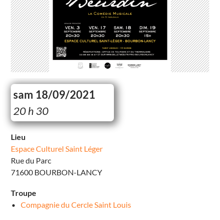
sam 18/09/2021
E
20 h 30
s
p
a
c
Lieu
e
Espace Culturel Saint Léger
C
u
Rue du Parc
l
t
71600 BOURBON-LANCY
u
r
e
Troupe
l
S
Compagnie du Cercle Saint Louis
a
i