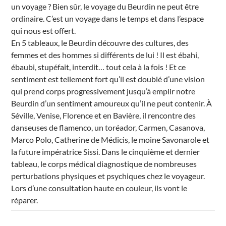
n
un voyage ? Bien sûr, le voyage du Beurdin ne peut être
e
ordinaire. C’est un voyage dans le temps et dans l’espace
m
e
qui nous est offert.
n
t
En 5 tableaux, le Beurdin découvre des cultures, des
s
femmes et des hommes si différents de lui ! Il est ébahi,
ébaubi, stupéfait, interdit… tout cela à la fois ! Et ce
sentiment est tellement fort qu’il est doublé d’une vision
qui prend corps progressivement jusqu’à emplir notre
Beurdin d’un sentiment amoureux qu’il ne peut contenir. À
Séville, Venise, Florence et en Bavière, il rencontre des
danseuses de flamenco, un toréador, Carmen, Casanova,
Marco Polo, Catherine de Médicis, le moine Savonarole et
la future impératrice Sissi. Dans le cinquième et dernier
tableau, le corps médical diagnostique de nombreuses
perturbations physiques et psychiques chez le voyageur.
Lors d’une consultation haute en couleur, ils vont le
réparer.