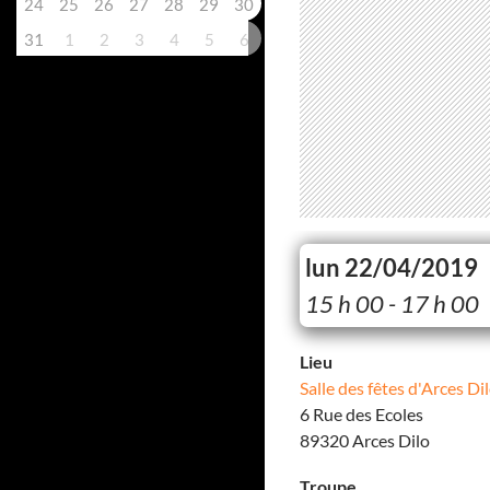
24
25
26
27
28
29
30
31
1
2
3
4
5
6
lun 22/04/2019
15 h 00 - 17 h 00
Lieu
Salle des fêtes d'Arces Di
6 Rue des Ecoles
89320 Arces Dilo
Troupe