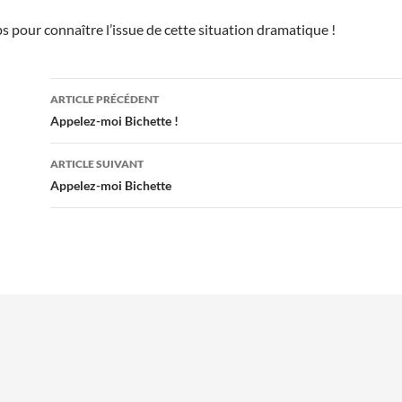
pour connaître l’issue de cette situation dramatique !
Navigation
ARTICLE PRÉCÉDENT
des
Appelez-moi Bichette !
articles
ARTICLE SUIVANT
Appelez-moi Bichette