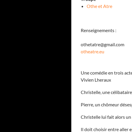
Othe et Atre
Renseignements :
othetatre@gmail.com
otheatre.eu
Une comédie en trois act
Vivien Lheraux
Christelle, une célibataire
Pierre, un chômeur désespé
Christelle lui fait alors u
Il doit choisir entre aller