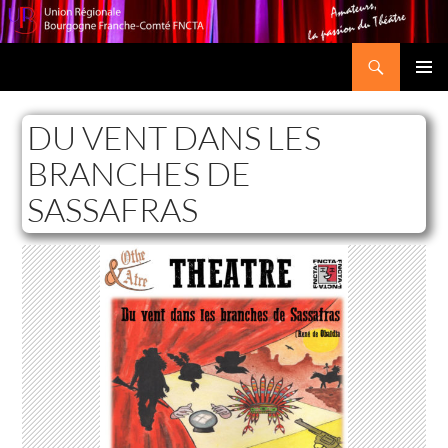
Recherche
Union Régionale Bourgogne Franche-Comté FNCTA
ALLER
MENU
AU
PRINCI
CONTENU
DU VENT DANS LES
BRANCHES DE
SASSAFRAS