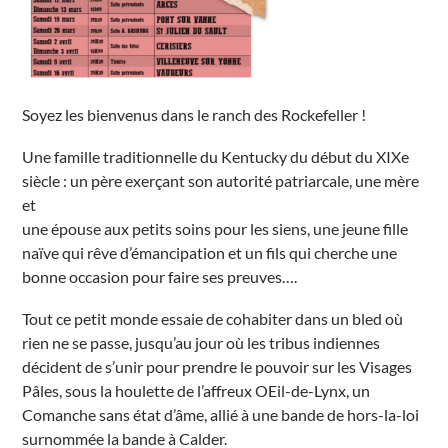
u
r
Y
o
n
n
e
É
Soyez les bienvenus dans le ranch des Rockefeller !
v
é
n
Une famille traditionnelle du Kentucky du début du XIXe
e
m
siècle : un père exerçant son autorité patriarcale, une mère
e
et
n
t
une épouse aux petits soins pour les siens, une jeune fille
s
naïve qui rêve d’émancipation et un fils qui cherche une
bonne occasion pour faire ses preuves….
Tout ce petit monde essaie de cohabiter dans un bled où
rien ne se passe, jusqu’au jour où les tribus indiennes
décident de s’unir pour prendre le pouvoir sur les Visages
Pâles, sous la houlette de l’affreux OEil-de-Lynx, un
Comanche sans état d’âme, allié à une bande de hors-la-loi
surnommée la bande à Calder.