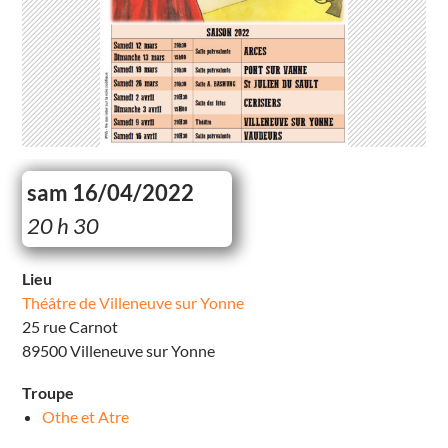
sam 16/04/2022
T
20 h 30
h
é
â
t
Lieu
r
Théâtre de Villeneuve sur Yonne
e
d
25 rue Carnot
e
V
89500 Villeneuve sur Yonne
i
l
l
Troupe
e
n
Othe et Atre
e
u