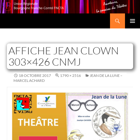
Recherche
Union Régionale Bourgogne Franche-Comté FNCTA
ALLER
MENU
AU
PRINCI
CONTENU
AFFICHE JEAN CLOWN
303×426 CNMJ
18 OCTOBRE 2017
1790 × 2516
JEAN DE LA LUNE –
MARCEL ACHARD