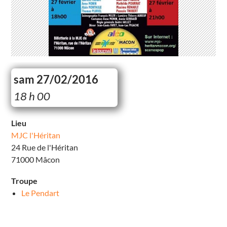
sam 27/02/2016
M
18 h 00
J
C
l
’
Lieu
H
MJC l'Héritan
é
r
24 Rue de l'Héritan
i
t
71000 Mâcon
a
n
2
Troupe
4
R
Le Pendart
u
e
d
e
l