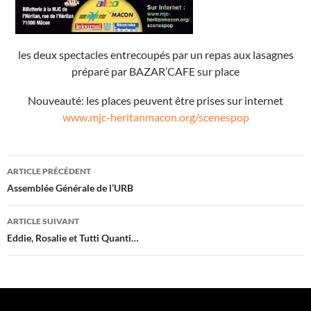
les deux spectacles entrecoupés par un repas aux lasagnes
préparé par BAZAR’CAFE sur place
Nouveauté: les places peuvent être prises sur internet
www.mjc-heritanmacon.org/scenespop
Navigation
ARTICLE PRÉCÉDENT
des
Assemblée Générale de l’URB
articles
ARTICLE SUIVANT
Eddie, Rosalie et Tutti Quanti…