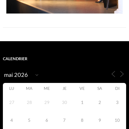
CALENDRIER
LU
MA
ME
JE
VE
SA
DI
27
28
29
30
1
2
3
4
5
6
7
8
9
10