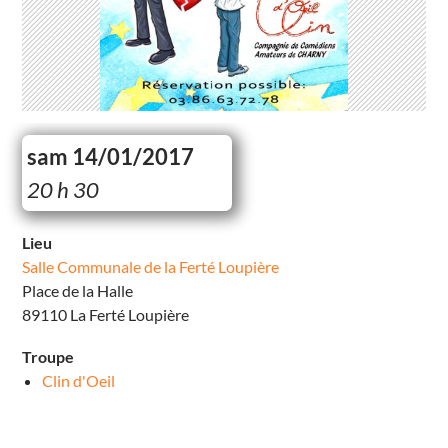
sam 14/01/2017
S
20 h 30
a
l
l
e
Lieu
C
Salle Communale de la Ferté Loupière
o
m
Place de la Halle
m
u
89110 La Ferté Loupière
n
a
l
Troupe
e
d
Clin d'Oeil
e
l
a
F
e