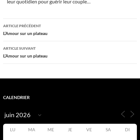
leur quotidien pour guérir leur couple…
L
o
u
p
Navigation
i
ARTICLE PRÉCÉDENT
è
r
des
L’Amour sur un plateau
e
É
articles
v
é
ARTICLE SUIVANT
n
L’Amour sur un plateau
e
m
e
n
t
s
CALENDRIER
LU
MA
ME
JE
VE
SA
DI