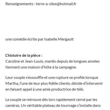
Renseignements : terre-a-silex@hotmail.fr
r
t
é
L
o
u
p
i
è
r
e
une comédie écrite par Isabelle Mergault
P
l
a
c
L’histoire de la pièce :
e
d
Caroline et Jean-Louis, mariés depuis de longues années
e
l
tiennent une maison d’hôte à la campagne.
a
H
a
Leur couple s’essouffle et une rupture se profile lorsque
l
l
Martha, l’une de leur plus fidèle cliente, décide d’intervenir
e
en faisant appel à une amie productrice de télé.
L
a
F
Le couple se retrouve dès lors rapidement cerné par les
e
r
caméras. Un véritable plateau de tournage s’installe dans
t
é