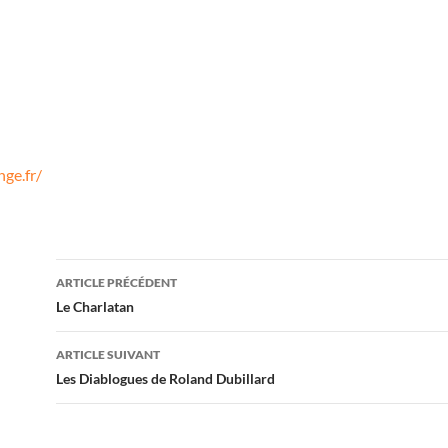
ge.fr/
Navigation
ARTICLE PRÉCÉDENT
des
Le Charlatan
articles
ARTICLE SUIVANT
Les Diablogues de Roland Dubillard