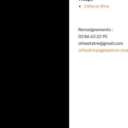
Othe et Atre
Renseignements :
03 86 63 22 95
otheetatre@gmail.com
otheatre.pagesperso-oran