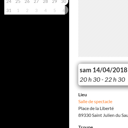
24
25
26
27
28
29
30
31
1
2
3
4
5
6
sam 14/04/2018
20 h 30 - 22 h 30
Lieu
Salle de spectacle
Place de la Liberté
89330 Saint Julien du Sau
Troupe