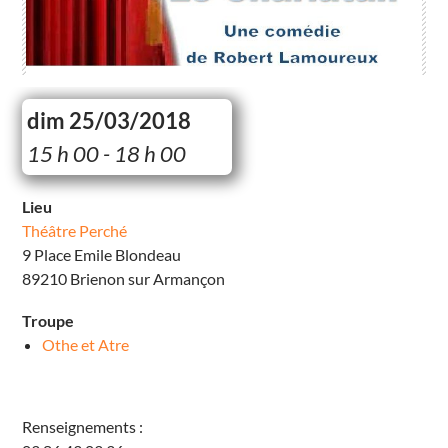
dim 25/03/2018
T
15 h 00 - 18 h 00
h
é
â
t
Lieu
r
Théâtre Perché
e
P
9 Place Emile Blondeau
e
r
89210 Brienon sur Armançon
c
h
é
Troupe
9
P
Othe et Atre
l
a
c
e
E
Renseignements :
m
i