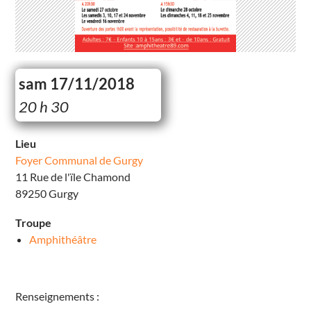
sam 17/11/2018
F
20 h 30
o
y
e
r
Lieu
C
Foyer Communal de Gurgy
o
m
11 Rue de l'ïle Chamond
m
u
89250 Gurgy
n
a
l
Troupe
d
e
Amphithéâtre
G
u
r
g
y
Renseignements :
1
1