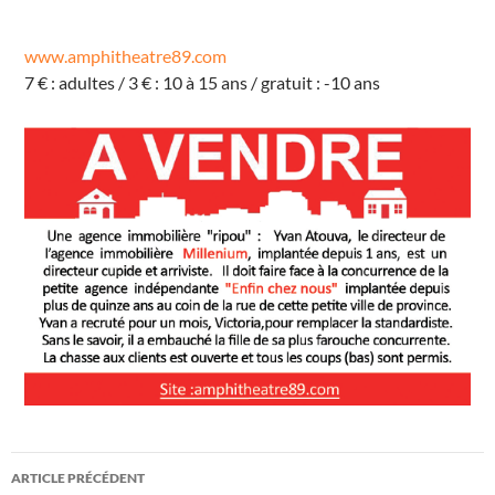
R
u
e
d
www.amphitheatre89.com
e
7 € : adultes / 3 € : 10 à 15 ans / gratuit : -10 ans
l
'
ï
l
e
C
h
a
m
o
n
d
G
u
r
g
y
É
v
é
n
e
m
e
n
Navigation
t
ARTICLE PRÉCÉDENT
s