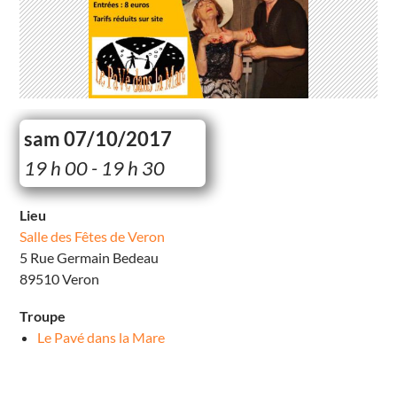
sam 07/10/2017
S
19 h 00 - 19 h 30
a
l
l
e
Lieu
d
Salle des Fêtes de Veron
e
s
5 Rue Germain Bedeau
F
ê
89510 Veron
t
e
s
Troupe
d
e
Le Pavé dans la Mare
V
e
r
o
n