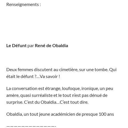
Renseignements :
5
R
u
e
G
e
r
m
a
i
n
Le Défunt
par
René de Obaldia
B
e
d
e
a
u
Deux femmes discutent au cimetière, sur une tombe. Qui
V
était le défunt ?…Va savoir !
e
r
o
La conversation est étrange, loufoque, ironique, un peu
n
É
amère, quasi surréaliste et le tout n’est pas dénué de
v
é
surprise. C’est du Obaldia…C’est tout dire.
n
e
m
Obaldia, un tout jeune académicien de presque 100 ans
e
n
t
—————————————-
s