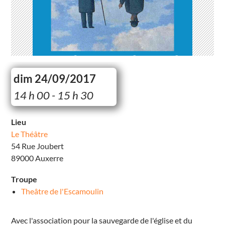
dim 24/09/2017
L
14 h 00 - 15 h 30
e
T
h
é
Lieu
â
Le Théâtre
t
r
54 Rue Joubert
e
5
89000 Auxerre
4
R
u
Troupe
e
J
Theâtre de l'Escamoulin
o
u
b
e
Avec l'association pour la sauvegarde de l'église et du
r