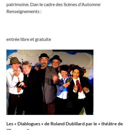
patrimoine. Dan le cadre des Scènes d'Automne
t
A
Renseignements :
u
x
e
r
r
e
É
entrée libre et gratuite
v
é
n
e
m
e
n
t
s
Les « Diablogues » de Roland Dubillard par le « théâtre de