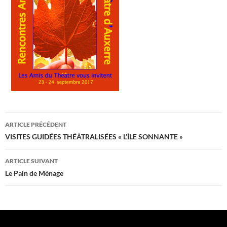
Navigation
ARTICLE PRÉCÉDENT
des
VISITES GUIDÉES THÉÂTRALISÉES « L’ÎLE SONNANTE »
articles
ARTICLE SUIVANT
Le Pain de Ménage