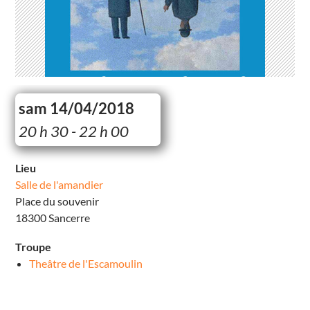
sam 14/04/2018
S
20 h 30 - 22 h 00
a
l
l
e
Lieu
d
Salle de l'amandier
e
l
Place du souvenir
’
a
18300 Sancerre
m
a
n
Troupe
d
i
Theâtre de l'Escamoulin
e
r
P
l
a