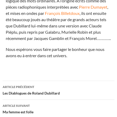
logique des mots ordinaires. À l’origine écrits comme des
pièces radiophoniques interprétées avec
Pierre Dumayet
,
et mises en ondes par
François Billetdoux
, ils ont ensuite
été beaucoup joués au théâtre par de grands acteurs tels
que Dubillard lui-même dans une version avec Claude
Piéplu, puis repris par Galabru, Murielle Robin et plus
récemment par Jacques Gamblin et François Morel…………..
Nous espérons vous faire partager le bonheur que nous
avons eu à entrer dans cet univers.
Navigation
ARTICLE PRÉCÉDENT
des
Les Diablogues de Roland Dubillard
articles
ARTICLE SUIVANT
Ma femme est folle