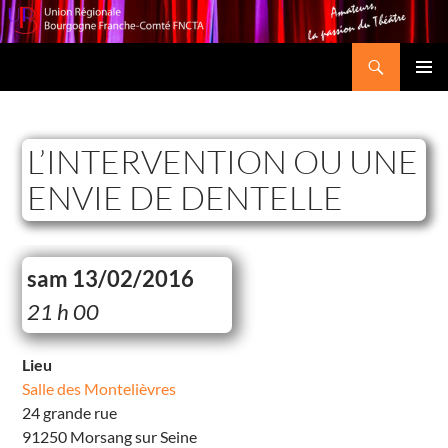
Recherche
Union Régionale Bourgogne Franche-Comté FNCTA
ALLER
MENU
AU
PRINCI
CONTENU
L’INTERVENTION OU UNE
ENVIE DE DENTELLE
sam 13/02/2016
S
21 h 00
a
l
l
e
Lieu
d
Salle des Montelièvres
e
s
24 grande rue
M
o
91250 Morsang sur Seine
n