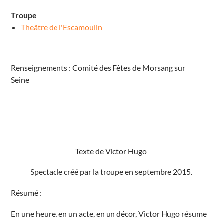
t
e
Troupe
l
i
Theâtre de l'Escamoulin
è
v
r
e
s
Renseignements : Comité des Fêtes de Morsang sur
2
4
Seine
g
r
a
n
d
e
r
u
e
M
Texte de Victor Hugo
o
r
s
Spectacle créé par la troupe en septembre 2015.
a
n
g
Résumé :
s
u
r
En une heure, en un acte, en un décor, Victor Hugo résume
S
e