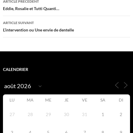
ARTICLE PRÉCÉDENT
des
Eddie, Rosalie et Tutti Quanti…
articles
ARTICLE SUIVANT
L’intervention ou Une envie de dentelle
CALENDRIER
LU
MA
ME
JE
VE
SA
DI
27
28
29
30
31
1
2
3
4
5
6
7
8
9