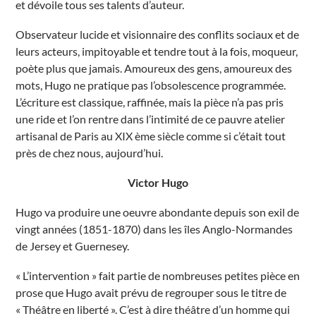
et dévoile tous ses talents d’auteur.
i
n
e
Observateur lucide et visionnaire des conflits sociaux et de
É
v
leurs acteurs, impitoyable et tendre tout à la fois, moqueur,
é
n
poète plus que jamais. Amoureux des gens, amoureux des
e
mots, Hugo ne pratique pas l’obsolescence programmée.
m
e
L’écriture est classique, raffinée, mais la pièce n’a pas pris
n
t
une ride et l’on rentre dans l’intimité de ce pauvre atelier
s
artisanal de Paris au XIX ème siècle comme si c’était tout
près de chez nous, aujourd’hui.
Victor Hugo
Hugo va produire une oeuvre abondante depuis son exil de
vingt années (1851-1870) dans les îles Anglo-Normandes
de Jersey et Guernesey.
« L’intervention » fait partie de nombreuses petites pièce en
prose que Hugo avait prévu de regrouper sous le titre de
« Théâtre en liberté ». C’est à dire théâtre d’un homme qui