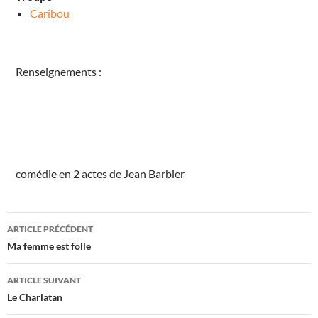
e
Caribou
V
a
u
l
t
Renseignements :
d
e
L
u
g
n
y
8
P
l
a
comédie en 2 actes de Jean Barbier
c
e
S
a
Navigation
i
ARTICLE PRÉCÉDENT
n
t
des
Ma femme est folle
G
e
articles
r
m
ARTICLE SUIVANT
a
Le Charlatan
i
n
V