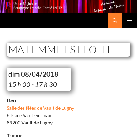
Recherche
Union Régionale Bourgogne Franche-Comté FNCTA
ALLER
MENU
AU
PRINCI
CONTENU
MA FEMME EST FOLLE
dim 08/04/2018
S
15 h 00 - 17 h 30
a
l
l
e
Lieu
d
Salle des fêtes de Vault de Lugny
e
s
8 Place Saint Germain
f
ê
89200 Vault de Lugny
t
e
s
Troupe
d