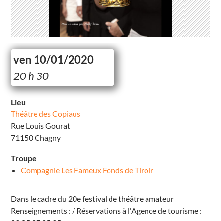
ven 10/01/2020
T
20 h 30
h
é
â
t
Lieu
r
Théâtre des Copiaus
e
d
Rue Louis Gourat
e
s
71150 Chagny
C
o
p
Troupe
i
a
Compagnie Les Fameux Fonds de Tiroir
u
s
R
u
Dans le cadre du 20e festival de théâtre amateur
e
Renseignements : / Réservations à l'Agence de tourisme :
L
o