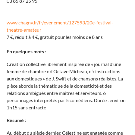
03 85 87 25 95
u
i
s
G
o
www.chagny.fr/fr/evenement/127593/20e-festival-
u
r
theatre-amateur
a
t
7 €, réduit à 4 €, gratuit pour les moins de 8 ans
C
h
a
En quelques mots :
g
n
y
Création collective librement inspirée de « journal d’une
É
v
femme de chambre » d’Octave Mirbeau, d’« instructions
é
n
aux domestiques » de J. Swift et de chansons réalistes. La
e
pièce aborde la thématique de la domesticité et des
m
e
relations ambiguës entre maîtres et serviteurs. 6
n
t
personnages interprétés par 5 comédiens. Durée : environ
s
1h15 sans entracte
Résumé :
Au début du siècle dernier, Célestine est engagée comme