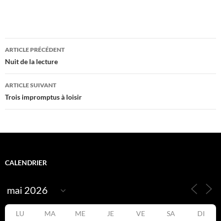
Navigation
ARTICLE PRÉCÉDENT
des
Nuit de la lecture
articles
ARTICLE SUIVANT
Trois impromptus à loisir
CALENDRIER
LU
MA
ME
JE
VE
SA
DI