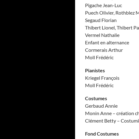
Pigache Jean-Luc
Puech Olivier, Rothblez 
Segaud Florian
Thibert Lionel, Thibert Pa
Vermel Nathalie
Enfant en alternance
Cormerais Arthur
Moll Frédéric
Pianistes
Kriegel François
Moll Frédéric
Costumes
Gerbaud Annie
Monin Anne – création c
Clément Betty – Costumi
Fond Costumes