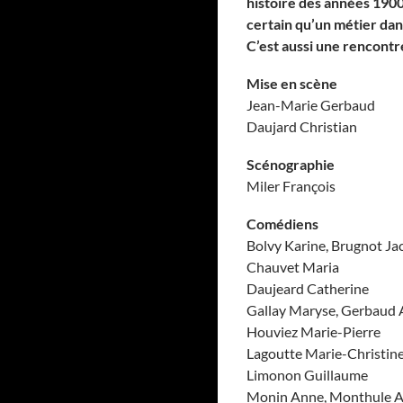
histoire des années 1900
certain qu’un métier dan
C’est aussi une rencont
Mise en scène
Jean-Marie Gerbaud
Daujard Christian
Scénographie
Miler François
Comédiens
Bolvy Karine, Brugnot Ja
Chauvet Maria
Daujeard Catherine
Gallay Maryse, Gerbaud 
Houviez Marie-Pierre
Lagoutte Marie-Christin
Limonon Guillaume
Monin Anne, Monthule A