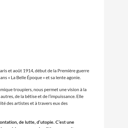
d
e
l
a
l
i
b
e
r
t
é
M
â
c
o
n
É
v
 Paris et août 1914, début de la Première guerre
é
ans « La Belle Époque » et sa lente agonie.
n
e
m
comique troupiers, nous permet une vision à la
e
n
utres, de la bêtise et de l’impuissance. Elle
t
s
lité des artistes et à travers eux des
ontation, de lutte, d’utopie. C’est une