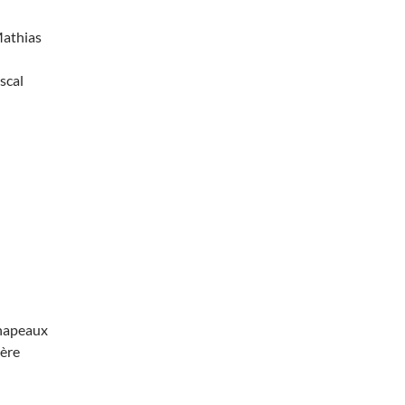
Mathias
scal
hapeaux
ère