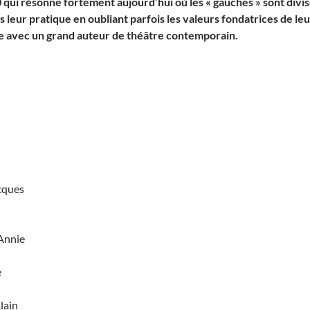
 qui résonne fortement aujourd’hui où les « gauches » sont divis
s leur pratique en oubliant parfois les valeurs fondatrices de l
re avec un grand auteur de théâtre contemporain.
cques
Annie
e
lain