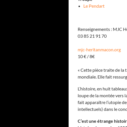
Le Pendart
Renseignements : MJC H
03 85 21 91 70
mjc-heritanmacon.org
10 € / 8€
« Cette pièce traite de la
mondiale. Elle fait ressur
L’histoire, en huit table
loupe de la montée vers la
fait apparaître l’utopie de
intellectuels) dans le con
C’est une étrange histoir