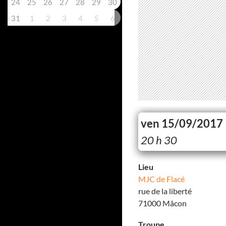
24
25
26
27
28
29
30
31
1
2
3
4
5
6
ven 15/09/2017
20 h 30
Lieu
MJC de Flacé
rue de la liberté
71000 Mâcon
Troupe