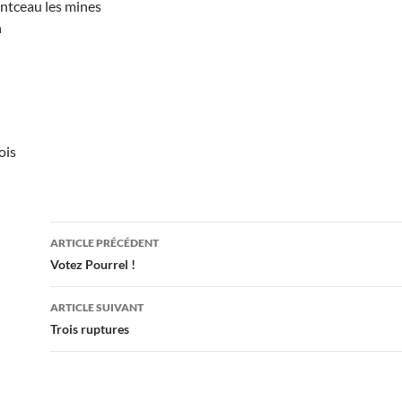
ntceau les mines
n
ois
Navigation
ARTICLE PRÉCÉDENT
des
Votez Pourrel !
articles
ARTICLE SUIVANT
Trois ruptures