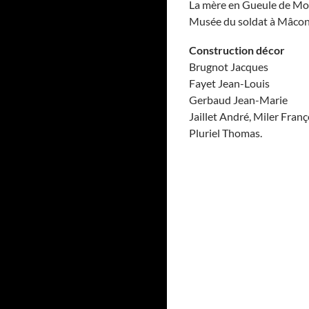
La mère en Gueule de Mo
Musée du soldat à Mâco
Construction décor
Brugnot Jacques
Fayet Jean-Louis
Gerbaud Jean-Marie
Jaillet André, Miler Franç
Pluriel Thomas.