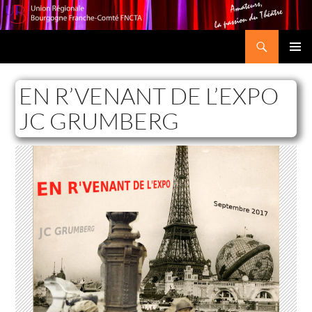
Recherche
Union Régionale Bourgogne Franche-Comté FNCTA
ALLER
MENU
AU
PRINCI
CONTENU
EN R’VENANT DE L’EXPO
JC GRUMBERG