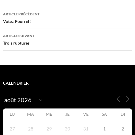
Navigation
ARTICLE PRÉCÉDENT
des
Votez Pourrel !
articles
ARTICLE SUIVANT
Trois ruptures
CALENDRIER
LU
MA
ME
JE
VE
SA
DI
27
28
29
30
31
1
2