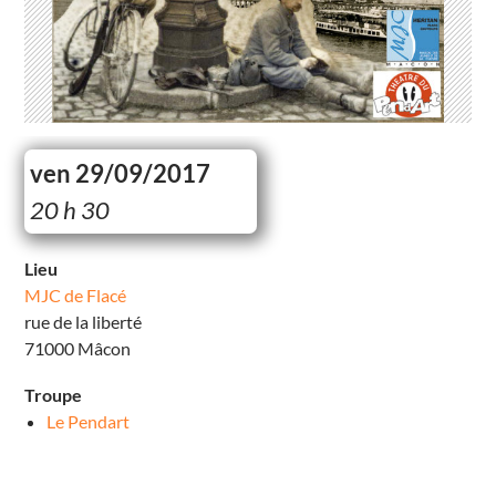
ven 29/09/2017
M
20 h 30
J
C
d
e
Lieu
F
MJC de Flacé
l
a
rue de la liberté
c
é
71000 Mâcon
r
u
e
Troupe
d
e
Le Pendart
l
a
l
i
b