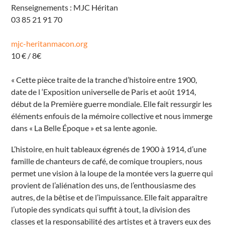
Renseignements : MJC Héritan
e
r
03 85 21 91 70
t
é
M
â
mjc-heritanmacon.org
c
10 € / 8€
o
n
É
v
« Cette pièce traite de la tranche d’histoire entre 1900,
é
date de l ‘Exposition universelle de Paris et août 1914,
n
e
début de la Première guerre mondiale. Elle fait ressurgir les
m
e
éléments enfouis de la mémoire collective et nous immerge
n
t
dans « La Belle Époque » et sa lente agonie.
s
L’histoire, en huit tableaux égrenés de 1900 à 1914, d’une
famille de chanteurs de café, de comique troupiers, nous
permet une vision à la loupe de la montée vers la guerre qui
provient de l’aliénation des uns, de l’enthousiasme des
autres, de la bêtise et de l’impuissance. Elle fait apparaître
l’utopie des syndicats qui suffit à tout, la division des
classes et la responsabilité des artistes et à travers eux des