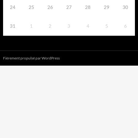
24
25
26
27
28
29
30
31
1
2
3
4
5
6
Fièrement propulsé par WordPress