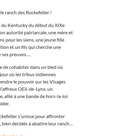
le ranch des Rockefeller !
le du Kentucky du début du XIXe
son autorité patriarcale, une mère et
s pour les siens, une jeune fille
tion et un fils qui cherche une
e ses preuves….
e de cohabiter dans un bled où
 jour où les tribus indiennes
rendre le pouvoir sur les Visages
 l’affreux OEil-de-Lynx, un
 allié à une bande de hors-la-loi
lder.
ockefeller s’unisse pour affronter
 bien décidés à abattre leur ranch…