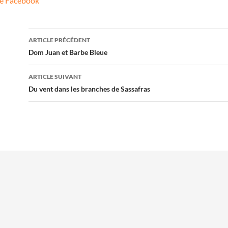
age Facebook
Navigation
ARTICLE PRÉCÉDENT
des
Dom Juan et Barbe Bleue
articles
ARTICLE SUIVANT
Du vent dans les branches de Sassafras