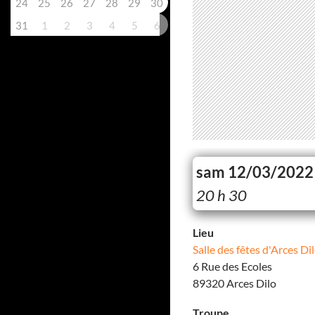
24
25
26
27
28
29
30
31
1
2
3
4
5
6
sam 12/03/2022
20 h 30
Lieu
Salle des fêtes d'Arces Di
6 Rue des Ecoles
89320 Arces Dilo
Troupe