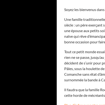
Soyez les bienvenus dans 
Une famille traditionnel
siècle : un père exerçant 
une épouse aux petits soin
naïve qui rêve d’émancipa
bonne occasion pour fair
Tout ce petit monde essai
rien ne se passe, jusqu’au
décident de s’unir pour p
Pâles, sous la houlette de
Comanche sans état d’âme,
surnommée la bande à Ca
Il faudra que la famille R
cette horde de mécréants,