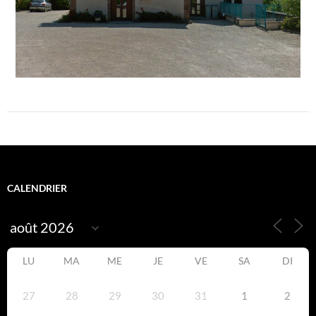
CALENDRIER
LU
MA
ME
JE
VE
SA
DI
27
28
29
30
31
1
2