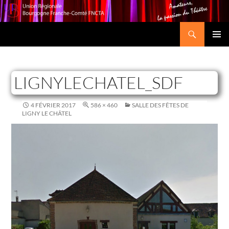
Recherche
Union Régionale Bourgogne Franche-Comté FNCTA
ALLER
MENU
AU
PRINCI
CONTENU
LIGNYLECHATEL_SDF
4 FÉVRIER 2017
586 × 460
SALLE DES FÊTES DE
LIGNY LE CHÂTEL