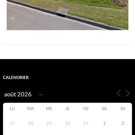
CALENDRIER
LU
MA
ME
JE
VE
SA
DI
27
28
29
30
31
1
2