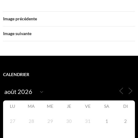
Image précédente
Image suivante
CALENDRIER
LU
MA
ME
JE
VE
SA
DI
27
28
29
30
31
1
2