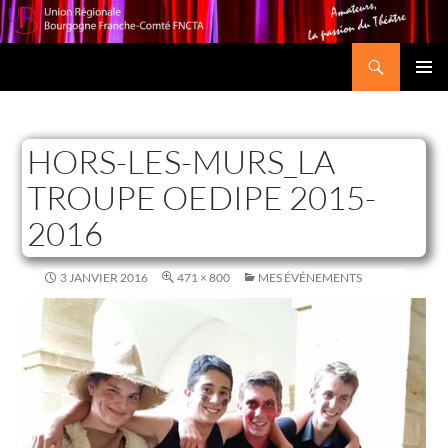
Recherche
Union Régionale Bourgogne Franche-Comté FNCTA
ALLER
MENU
AU
PRINCI
CONTENU
HORS-LES-MURS_LA
TROUPE OEDIPE 2015-
2016
3 JANVIER 2016
471 × 800
MES ÉVÉNEMENTS