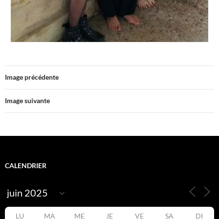
Image précédente
Image suivante
CALENDRIER
LU
MA
ME
JE
VE
SA
DI