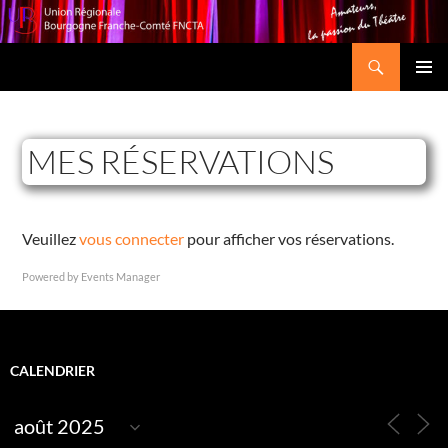
Recherche
Union Régionale Bourgogne Franche-Comté FNCTA
ALLER
MENU
AU
PRINCI
CONTENU
MES RÉSERVATIONS
Veuillez
vous connecter
pour afficher vos réservations.
Powered by
Events Manager
CALENDRIER