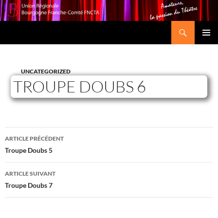
Recherche
Union Régionale Bourgogne Franche-Comté FNCTA
ALLER
MENU
AU
PRINCI
CONTENU
UNCATEGORIZED
TROUPE DOUBS 6
з
Navigation
а
ARTICLE PRÉCÉDENT
й
des
Troupe Doubs 5
м
articles
н
ARTICLE SUIVANT
а
Troupe Doubs 7
к
и
в