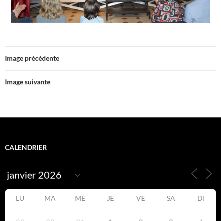
Image précédente
Image suivante
CALENDRIER
LU
MA
ME
JE
VE
SA
DI