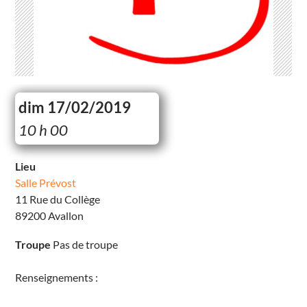
dim 17/02/2019
S
10 h 00
a
l
l
e
Lieu
P
Salle Prévost
r
é
11 Rue du Collège
v
o
89200 Avallon
s
t
1
Troupe
Pas de troupe
1
R
u
Renseignements :
e
d
u
C