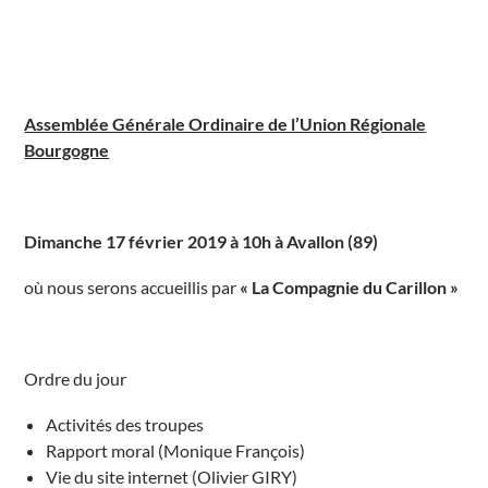
o
l
l
è
g
e
A
v
Assemblée Générale Ordinaire de l’Union Régionale
a
Bourgogne
l
l
o
n
É
v
Dimanche 17 février 2019 à 10h à Avallon (89)
é
n
e
où nous serons accueillis par
« La Compagnie du Carillon »
m
e
n
t
s
Ordre du jour
Activités des troupes
Rapport moral (Monique François)
Vie du site internet (Olivier GIRY)