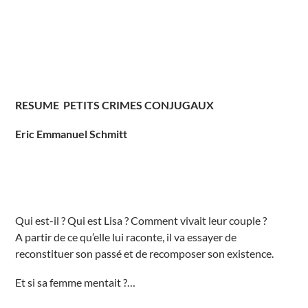
e
C
h
a
r
l
e
s
d
e
G
RESUME PETITS CRIMES CONJUGAUX
a
u
l
Eric Emmanuel Schmitt
l
e
P
a
r
a
y
l
e
Qui est-il ? Qui est Lisa ? Comment vivait leur couple ?
M
A partir de ce qu’elle lui raconte, il va essayer de
o
n
reconstituer son passé et de recomposer son existence.
i
a
l
Et si sa femme mentait ?…
É
v
é