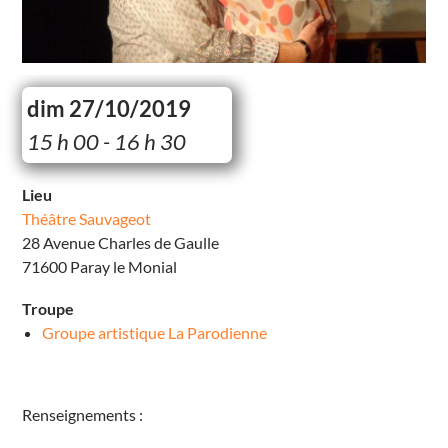
dim 27/10/2019
T
15 h 00 - 16 h 30
h
é
â
t
Lieu
r
Théâtre Sauvageot
e
S
28 Avenue Charles de Gaulle
a
u
71600 Paray le Monial
v
a
g
Troupe
e
o
Groupe artistique La Parodienne
t
2
8
A
v
Renseignements :
e
n
u