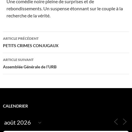
Une comédie noire pleine de surprises et de
n
e
rebondissements. Un suspense étonnant sur le couple à la
m
e
recherche de la vérité.
n
t
s
Navigation
ARTICLE PRÉCÉDENT
des
PETITS CRIMES CONJUGAUX
articles
ARTICLE SUIVANT
Assemblée Générale de l’URB
CALENDRIER