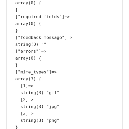
  array(0) {

  }

  ["required_fields"]=>

  array(0) {

  }

  ["feedback_message"]=>

  string(0) ""

  ["errors"]=>

  array(0) {

  }

  ["mime_types"]=>

  array(3) {

    [1]=>

    string(3) "gif"

    [2]=>

    string(3) "jpg"

    [3]=>

    string(3) "png"

  }
