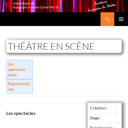
Recherche
Union Régionale Bourgogne Franche-Comté FNCTA
ALLER
MENU
AU
PRINCI
CONTENU
THÉÂTRE EN SCÈNE
Les
spectacles
joués
Représentati
ons
Création :
Les spectacles
Siège :
Président (e) :