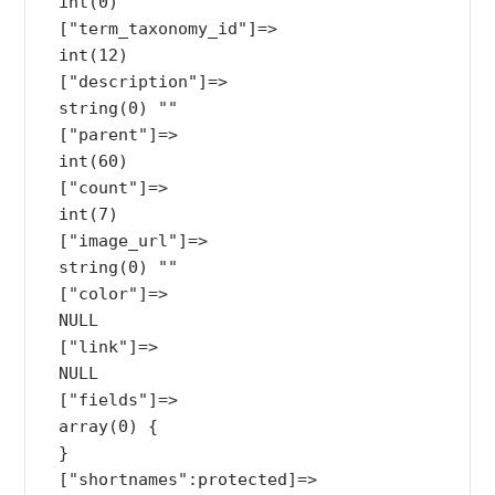
  int(0)

  ["term_taxonomy_id"]=>

  int(12)

  ["description"]=>

  string(0) ""

  ["parent"]=>

  int(60)

  ["count"]=>

  int(7)

  ["image_url"]=>

  string(0) ""

  ["color"]=>

  NULL

  ["link"]=>

  NULL

  ["fields"]=>

  array(0) {

  }

  ["shortnames":protected]=>
