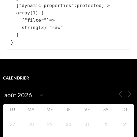
  ["dynamic_properties":protected]=>

  array(1) {

    ["filter"]=>

    string(3) "raw"

  }

CALENDRIER
LU
MA
ME
JE
VE
SA
DI
27
28
29
30
31
1
2