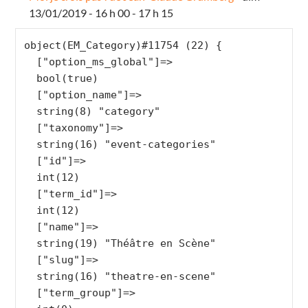
13/01/2019 - 16 h 00 - 17 h 15
object(EM_Category)#11754 (22) {

  ["option_ms_global"]=>

  bool(true)

  ["option_name"]=>

  string(8) "category"

  ["taxonomy"]=>

  string(16) "event-categories"

  ["id"]=>

  int(12)

  ["term_id"]=>

  int(12)

  ["name"]=>

  string(19) "Théâtre en Scène"

  ["slug"]=>

  string(16) "theatre-en-scene"

  ["term_group"]=>
