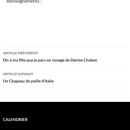
Renseignements :
e
C
h
a
l
o
n
s
u
r
S
Navigation
a
ARTICLE PRÉCÉDENT
o
n
des
Dis à ma fille que je pars en voyage de Denise Chalem
e
É
articles
v
é
ARTICLE SUIVANT
n
Un Chapeau de paille d’Italie
e
m
e
n
t
s
CALENDRIER