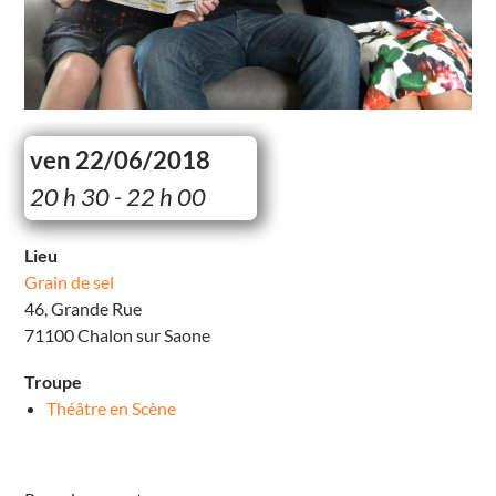
ven 22/06/2018
G
20 h 30 - 22 h 00
r
a
i
n
Lieu
d
Grain de sel
e
s
46, Grande Rue
e
l
71100 Chalon sur Saone
4
6
,
Troupe
G
r
Théâtre en Scène
a
n
d
e
R
u