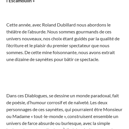
l’Escamoulin »
l
y
É
v
é
n
Cette année, avec Roland Dubillard nous abordons le
e
théâtre de l’absurde. Nous sommes gourmands de ces
m
e
univers nouveaux, nos choix étant guidés par la qualité de
n
t
l’écriture et le plaisir du premier spectateur que nous
s
sommes. De cette mine foisonnante, nous avons extrait
une dizaine de saynètes pour bâtir ce spectacle.
Dans ces Diablogues, se dessine un monde paradoxal, fait
de poésie, d’humour corrosif et de naïveté. Les deux
personnages de ces saynètes, qui pourraient être Monsieur
ou Madame « tout-le-monde », construisent ensemble un
univers de farce absurde ou burlesque, avec la simple