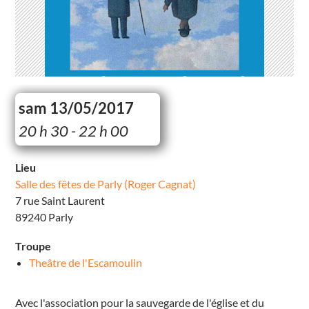
sam 13/05/2017
S
20 h 30 - 22 h 00
a
l
l
e
Lieu
d
Salle des fêtes de Parly (Roger Cagnat)
e
s
7 rue Saint Laurent
f
ê
89240 Parly
t
e
s
Troupe
d
e
Theâtre de l'Escamoulin
P
a
r
l
Avec l'association pour la sauvegarde de l'église et du
y