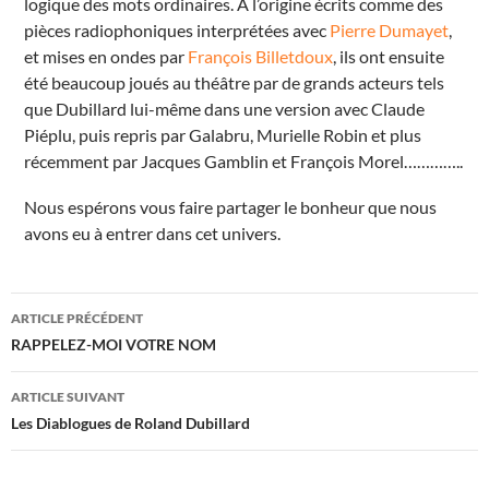
logique des mots ordinaires. À l’origine écrits comme des
pièces radiophoniques interprétées avec
Pierre Dumayet
,
et mises en ondes par
François Billetdoux
, ils ont ensuite
été beaucoup joués au théâtre par de grands acteurs tels
que Dubillard lui-même dans une version avec Claude
Piéplu, puis repris par Galabru, Murielle Robin et plus
récemment par Jacques Gamblin et François Morel…………..
Nous espérons vous faire partager le bonheur que nous
avons eu à entrer dans cet univers.
Navigation
ARTICLE PRÉCÉDENT
des
RAPPELEZ-MOI VOTRE NOM
articles
ARTICLE SUIVANT
Les Diablogues de Roland Dubillard