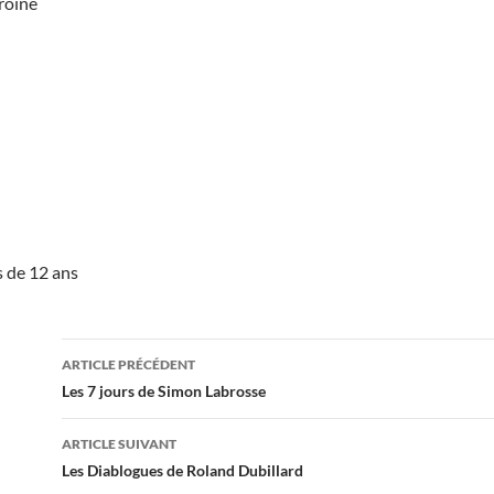
roine
s de 12 ans
Navigation
ARTICLE PRÉCÉDENT
des
Les 7 jours de Simon Labrosse
articles
ARTICLE SUIVANT
Les Diablogues de Roland Dubillard