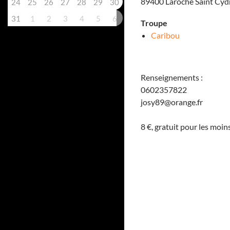
89400 Laroche Saint Cyd
24
25
26
27
28
29
30
31
1
2
3
4
5
6
Troupe
Caribou
Renseignements :
0602357822
josy89@orange.fr
8 €, gratuit pour les moin