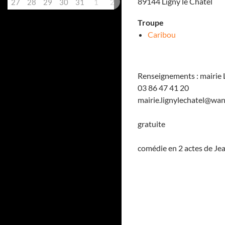
89144 Ligny le Châtel
27
28
29
30
31
1
2
Troupe
Caribou
Renseignements : mairie L
03 86 47 41 20
mairie.lignylechatel@wan
gratuite
comédie en 2 actes de Je