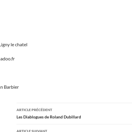
igny le chatel
adoo.fr
an Barbier
Navigation
ARTICLE PRÉCÉDENT
des
Les Diablogues de Roland Dubillard
articles
ARTICLE SUIVANT