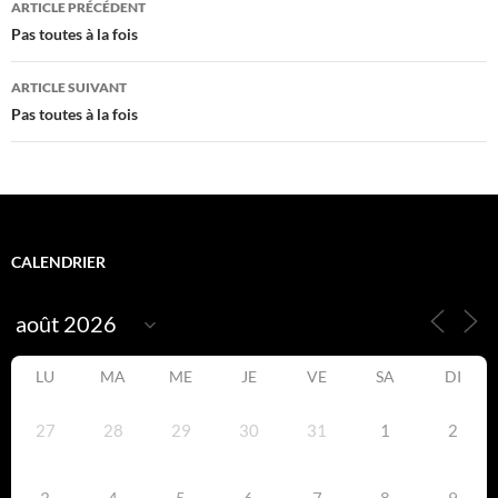
ARTICLE PRÉCÉDENT
des
Pas toutes à la fois
articles
ARTICLE SUIVANT
Pas toutes à la fois
CALENDRIER
LU
MA
ME
JE
VE
SA
DI
27
28
29
30
31
1
2