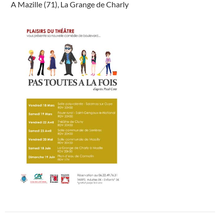
A Mazille (71), La Grange de Charly
Navigation