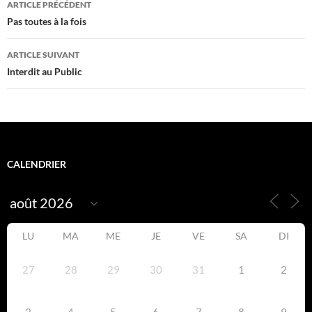
ARTICLE PRÉCÉDENT
des
Pas toutes à la fois
articles
ARTICLE SUIVANT
Interdit au Public
CALENDRIER
LU
MA
ME
JE
VE
SA
DI
27
28
29
30
31
1
2