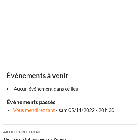
a
l
d
e
G
u
r
g
y
1
1
R
u
e
d
e
l
Événements à venir
'
ï
l
Aucun événement dans ce lieu
e
C
h
Événements passés
a
m
Vous mendirez tant
- sam 05/11/2022 - 20 h 30
o
n
d
G
Navigation
u
ARTICLE PRÉCÉDENT
r
g
Théâtre de Villeneuve sur Yonne