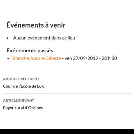
r
e
D
I
J
O
Événements à venir
N
É
v
Aucun événement dans ce lieu
é
n
e
Événements passés
m
e
Blanche Aurore Céleste
- ven 27/09/2019 - 20 h 30
n
t
s
Navigation
ARTICLE PRÉCÉDENT
des
Cour de l’Ecole de Lux
articles
ARTICLE SUIVANT
Foyer rural d’Orcines