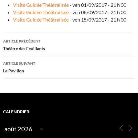
n
Visite Guidée Théâtralisée
- ven 01/09/2017 - 21 h 00
t
s
Visite Guidée Théâtralisée
- ven 08/09/2017 - 21 h 00
Visite Guidée Théâtralisée
- ven 15/09/2017 - 21 h 00
Navigation
ARTICLE PRÉCÉDENT
des
Théâtre des Feuillants
articles
ARTICLE SUIVANT
Le Pavillon
CALENDRIER