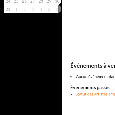
24
25
26
27
28
29
30
31
1
2
3
4
5
6
Événements à ve
Aucun événement dans
Événements passés
Statut des artistes am