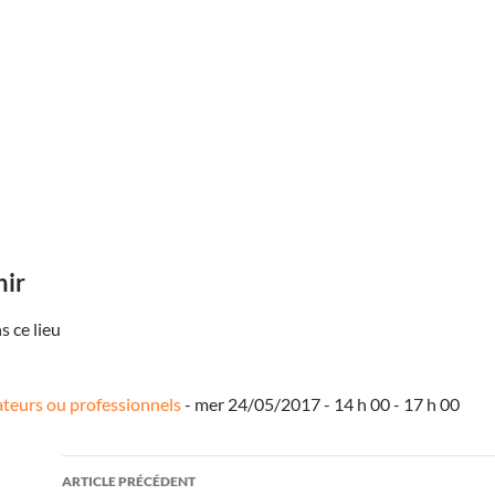
nir
 ce lieu
ateurs ou professionnels
- mer 24/05/2017 - 14 h 00 - 17 h 00
Navigation
ARTICLE PRÉCÉDENT