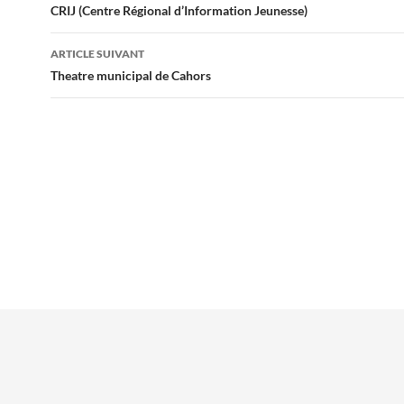
des
CRIJ (Centre Régional d’Information Jeunesse)
articles
ARTICLE SUIVANT
Theatre municipal de Cahors