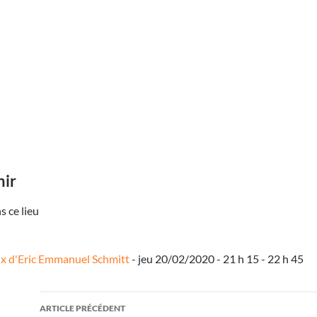
nir
 ce lieu
ux d'Eric Emmanuel Schmitt
- jeu 20/02/2020 - 21 h 15 - 22 h 45
Navigation
ARTICLE PRÉCÉDENT