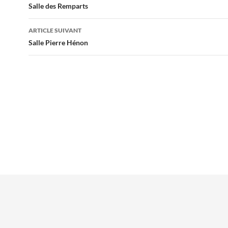
des
Salle des Remparts
articles
ARTICLE SUIVANT
Salle Pierre Hénon