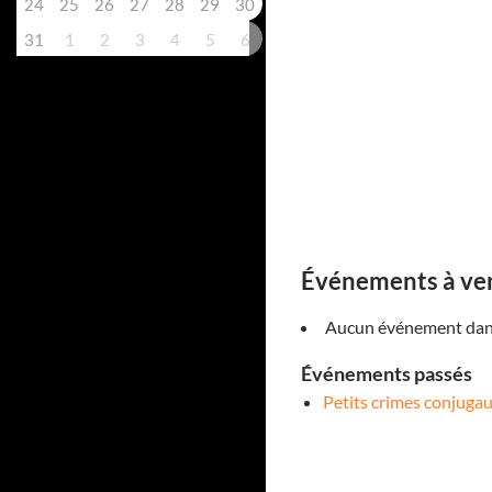
24
25
26
27
28
29
30
31
1
2
3
4
5
6
Événements à ve
Aucun événement dans
Événements passés
Petits crimes conjuga