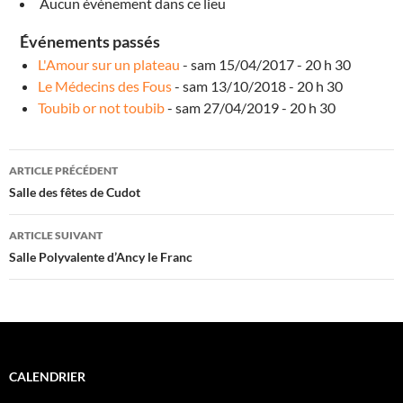
Aucun événement dans ce lieu
é
t
e
Événements passés
a
u
L'Amour sur un plateau
- sam 15/04/2017 - 20 h 30
É
v
Le Médecins des Fous
- sam 13/10/2018 - 20 h 30
é
Toubib or not toubib
- sam 27/04/2019 - 20 h 30
n
e
m
e
Navigation
n
ARTICLE PRÉCÉDENT
t
s
des
Salle des fêtes de Cudot
articles
ARTICLE SUIVANT
Salle Polyvalente d’Ancy le Franc
CALENDRIER