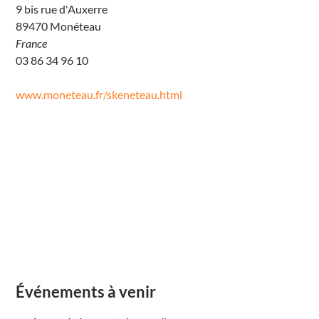
9 bis rue d'Auxerre
L
89470 Monéteau
e
S
France
k
é
03 86 34 96 10
n
é
t
www.moneteau.fr/skeneteau.html
’
e
a
u
9
b
i
s
r
u
e
d
'
A
u
x
e
r
r
e
Événements à venir
M
o
n