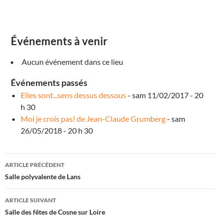
h
a
l
o
n
s
Événements à venir
u
r
S
Aucun événement dans ce lieu
a
o
n
Événements passés
e
É
Elles sont...sens dessus dessous
- sam 11/02/2017 - 20
v
é
h 30
n
Moi je crois pas! de Jean-Claude Grumberg
- sam
e
m
26/05/2018 - 20 h 30
e
n
t
s
Navigation
ARTICLE PRÉCÉDENT
des
Salle polyvalente de Lans
articles
ARTICLE SUIVANT
Salle des fêtes de Cosne sur Loire