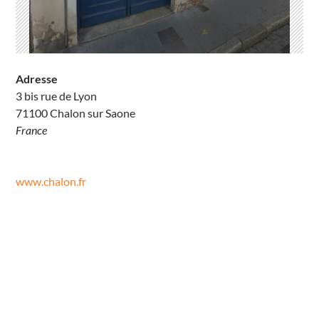
Adresse
3 bis rue de Lyon
S
71100 Chalon sur Saone
T
U
France
D
I
O
7
0
www.chalon.fr
3
b
i
s
r
u
e
d
e
L
y
o
n
C