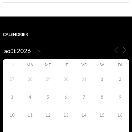
CALENDRIER
LU
MA
ME
JE
VE
SA
DI
27
28
29
30
31
1
2
3
4
5
6
7
8
9
10
11
12
13
14
15
16