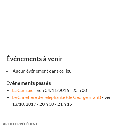
i
l
l
e
s
6
a
v
e
n
u
e
d
e
Événements à venir
s
G
r
Aucun événement dans ce lieu
é
s
i
Événements passés
l
l
La Cerisaie
- ven 04/11/2016 - 20 h 00
e
s
Le Cimetière de l'éléphante (de George Brant)
- ven
D
13/10/2017 - 20 h 00 - 21 h 15
i
j
o
n
Navigation
É
ARTICLE PRÉCÉDENT
v
é