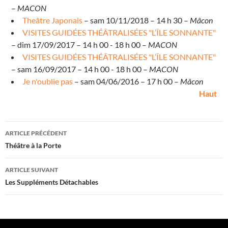
–
MACON
Theâtre Japonais
– sam 10/11/2018 – 14 h 30 –
Mâcon
VISITES GUIDÉES THÉÂTRALISÉES "L’ÎLE SONNANTE"
– dim 17/09/2017 – 14 h 00 - 18 h 00 –
MACON
VISITES GUIDÉES THÉÂTRALISÉES "L’ÎLE SONNANTE"
– sam 16/09/2017 – 14 h 00 - 18 h 00 –
MACON
Je n'oublie pas
– sam 04/06/2016 – 17 h 00 –
Mâcon
Haut
микрозаймы онлайн
з
Navigation
а
ARTICLE PRÉCÉDENT
й
des
Théâtre à la Porte
м
articles
н
ARTICLE SUIVANT
а
Les Suppléments Détachables
к
и
в
и