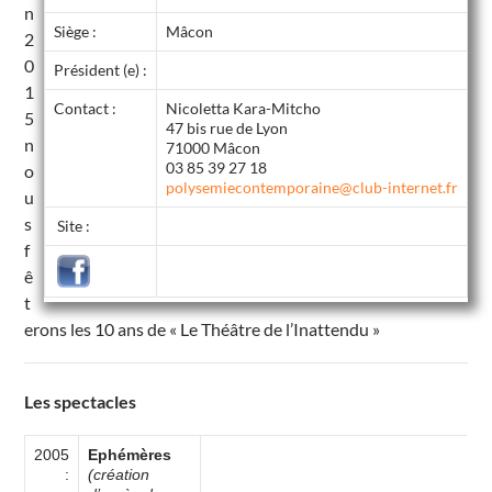
n
Siège :
Mâcon
2
0
Président (e) :
1
Contact :
Nicoletta Kara-Mitcho
5
47 bis rue de Lyon
n
71000 Mâcon
03 85 39 27 18
o
polysemiecontemporaine@club-internet.fr
u
s
Site :
f
ê
t
erons les 10 ans de « Le Théâtre de l’Inattendu »
Les spectacles
2005
Ephémères
:
(création