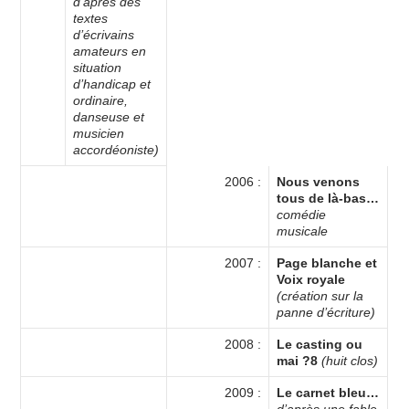
d’après des
textes
d’écrivains
amateurs en
situation
d’handicap et
ordinaire,
danseuse et
musicien
accordéoniste)
2006 :
Nous venons
tous de là-bas…
comédie
musicale
2007 :
Page blanche et
Voix royale
(création sur la
panne d’écriture)
2008 :
Le casting ou
mai ?8
(huit clos)
2009 :
Le carnet bleu…
d’après une fable