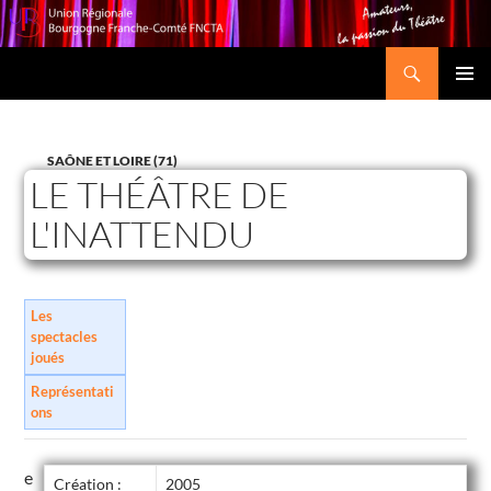
Recherche
Union Régionale Bourgogne Franche-Comté FNCTA
ALLER
MENU
AU
PRINCI
CONTENU
SAÔNE ET LOIRE (71)
LE THÉÂTRE DE
L'INATTENDU
Les
spectacles
joués
Représentati
ons
e
Création :
2005