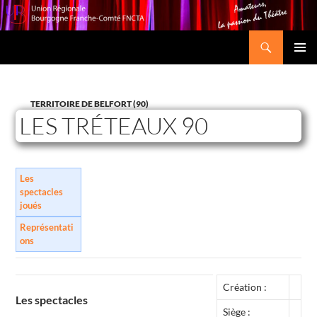
Recherche
Union Régionale Bourgogne Franche-Comté FNCTA
ALLER
MENU
AU
PRINCI
CONTENU
TERRITOIRE DE BELFORT (90)
LES TRÉTEAUX 90
Les
spectacles
joués
Représentati
ons
Création :
Les spectacles
Siège :