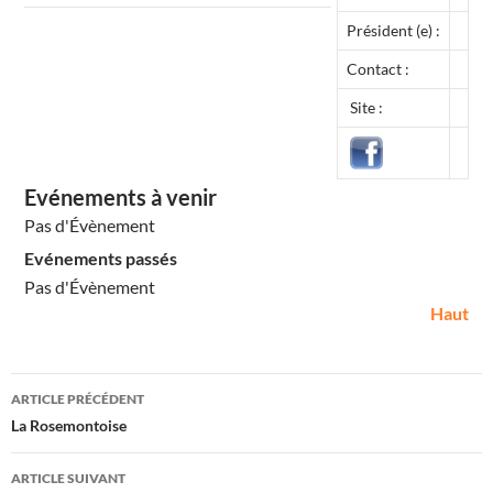
Président (e) :
Contact :
Site :
Evénements à venir
Pas d'Évènement
Evénements passés
Pas d'Évènement
Haut
hairy girl
м
Navigation
г
ARTICLE PRÉCÉDENT
н
des
La Rosemontoise
о
articles
в
ARTICLE SUIVANT
е